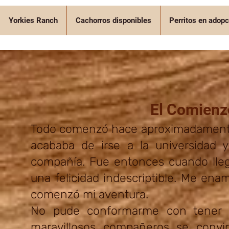
Yorkies Ranch
Cachorros disponibles
Perritos en adopc
El Comienz
Todo comenzó hace aproximadamente 1
acababa de irse a la universidad 
compañía. Fue entonces cuando lleg
una felicidad indescriptible. Me ena
comenzó mi aventura.
No pude conformarme con tener so
maravillosos compañeros se convir