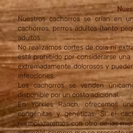
Nues
Nuestros cachorros se crían en un
cachorros, perros adultos (tanto pe
adultos.
No realizamos cortes de cola ni ext
está prohibido por considerarse una
extremadamente dolorosos y pueden 
infecciones.
Los cachorros se venden únicame
disponible por un costo adicional.
En Yorkies Ranch, ofrecemos un
congénitas y genéticas. Si el cac
reemplazaremos con otro de las mism
adicional, siempre que se presente un