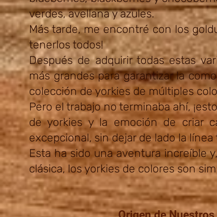
verdes, avellana y azules.
Más tarde, me encontré con los goldust
tenerlos todos!
Después de adquirir todas estas va
más grandes para garantizar la como
colección de yorkies de múltiples col
Pero el trabajo no terminaba ahí, ¡est
de yorkies y la emoción de criar 
excepcional, sin dejar de lado la línea 
Esta ha sido una aventura increíble y
clásica, los yorkies de colores son s
Origen de Nuestros