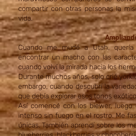
compartir con otras personas la mis
vida.
Ampliando
Cuando me mudé a Utah, quería c
encontrar un macho con las caracte
cuando volví la mirada hacia los her
Durante muchos años, solo crié yorkie
embargo, cuando descubrí la varieda
que debía explorar esos tonos exótic
Así comencé con los biewer, luego e
intenso sin fuego en el rostro. Me fa
únicas. También aprendí sobre los me
blueberries, blackberries y chocoberr