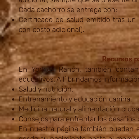
Cada cachorro se entrega con:
Certificado de salud emitido tras u
con costo adicional).
Recursos p
En Yorkies Ranch, también conta
educativos. Allí brindamos informació
Salud y nutrición.
Entrenamiento y educación canina.
Medicina natural y alimentación cruda
Consejos para enfrentar los desafíos 
En nuestra página también pueden en
desde su nacimiento hasta el momen